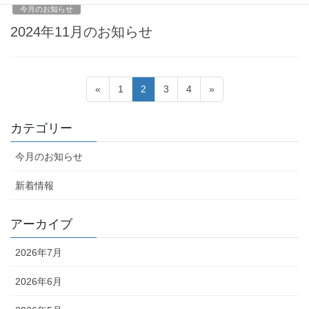
今月のお知らせ
2024年11月のお知らせ
投
固
固
固
固
«
1
2
3
4
»
稿
定
定
定
定
ペ
ペ
ペ
ペ
の
カテゴリー
ー
ー
ー
ー
ペ
ジ
ジ
ジ
ジ
今月のお知らせ
ー
ジ
新着情報
送
り
アーカイブ
2026年7月
2026年6月