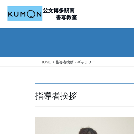
コ
ナ
ン
ビ
テ
ゲ
ン
ー
ツ
シ
へ
ョ
ス
ン
キ
に
ッ
移
HOME
指導者挨拶・ギャラリー
プ
動
指導者挨拶