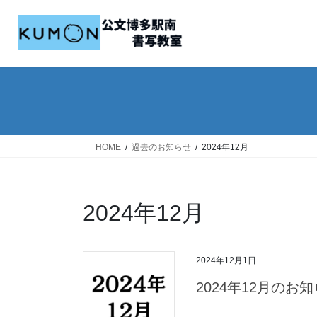
コ
ナ
ン
ビ
テ
ゲ
ン
ー
ツ
シ
へ
ョ
ス
ン
キ
に
ッ
移
HOME
過去のお知らせ
2024年12月
プ
動
2024年12月
2024年12月1日
2024年12月のお