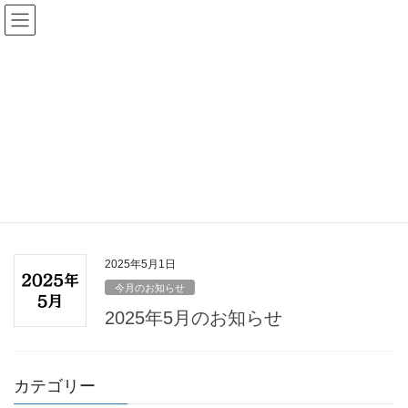
コ
ナ
ン
ビ
テ
ゲ
ン
ー
ツ
シ
過去のお知らせ
へ
ョ
ス
ン
キ
に
HOME
過去のお知らせ
2025年5月
ッ
移
プ
動
2025年5月
2025年5月1日
今月のお知らせ
2025年5月のお知らせ
カテゴリー