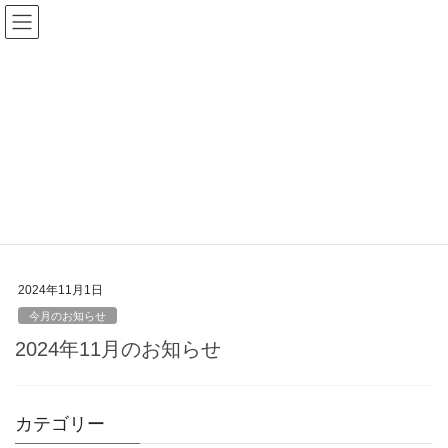
コ
ナ
ン
ビ
テ
ゲ
ン
ー
ツ
シ
過去のお知らせ
へ
ョ
ス
ン
キ
に
HOME
過去のお知らせ
2024年11月
ッ
移
プ
動
2024年11月
2024年11月1日
今月のお知らせ
2024年11月のお知らせ
カテゴリー