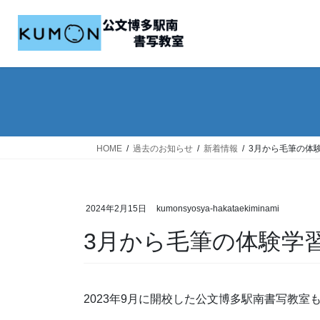
コ
ナ
ン
ビ
テ
ゲ
ン
ー
ツ
シ
へ
ョ
ス
ン
キ
に
ッ
移
HOME
過去のお知らせ
新着情報
3月から毛筆の体
プ
動
2024年2月15日
kumonsyosya-hakataekiminami
3月から毛筆の体験学
2023年9月に開校した公文博多駅南書写教室も